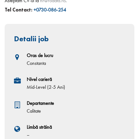
Asteptam CV-ul la
hr@rodata.ro
.
Tel Contact:
+0730-086-254
Detalii job
Oras de lucru
Constanta
Nivel carieră
Mid-Level (2-5 Ani)
Departamente
Calitate
Limbă străină
–